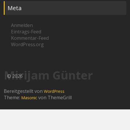
Meta
Anmelden
Eintrags-Feed
Kommentar-Feed
WordPress.org
Mirijam Günter
© 2026
Bereitgestellt von
WordPress
Theme:
von ThemeGrill
Masonic