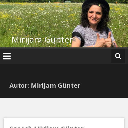
Zum
Inhalt
springen
Mirijam Günter
Autor:
Mirijam Günter